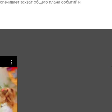
спечивает захват общего плана событий и