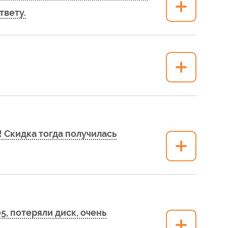
твету.
! Скидка тогда получилась
5, потеряли диск, очень