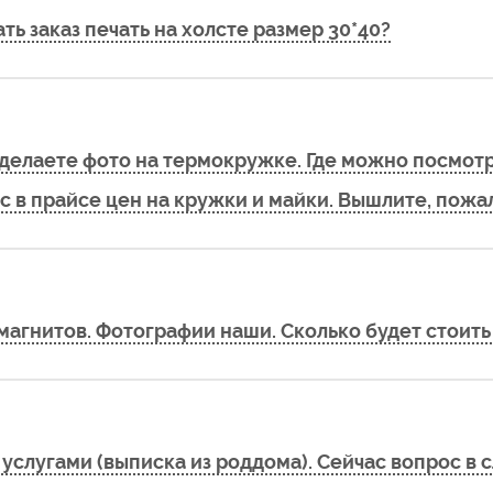
ь заказ печать на холсте размер 30*40?
о делаете фото на термокружке. Где можно посмот
с в прайсе цен на кружки и майки. Вышлите, пожа
магнитов. Фотографии наши. Сколько будет стоить 
слугами (выписка из роддома). Сейчас вопрос в сл