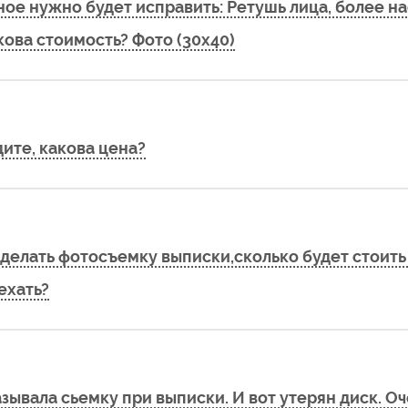
ное нужно будет исправить: Ретушь лица, более на
кова стоимость? Фото (30х40)
ите, какова цена?
делать фотосъемку выписки,сколько будет стоить 
ехать?
азывала сьемку при выписки. И вот утерян диск. О