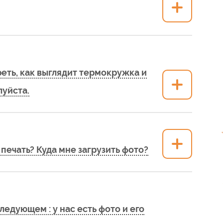
реть, как выглядит термокружка и
луйста.
печать? Куда мне загрузить фото?
едующем : у нас есть фото и его