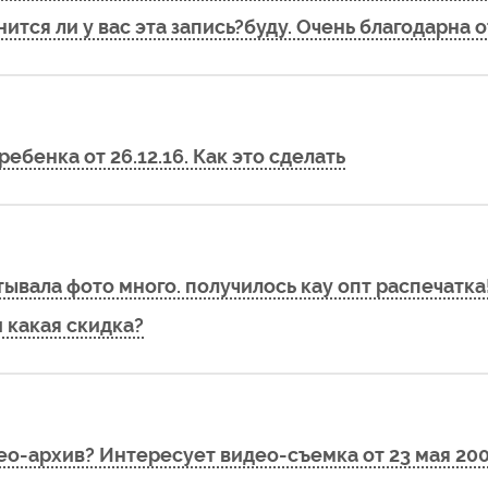
тся ли у вас эта запись?буду. Очень благодарна о
ебенка от 26.12.16. Как это сделать
ывала фото много. получилось кау опт распечатка
и какая скидка?
ео-архив? Интересует видео-съемка от 23 мая 200